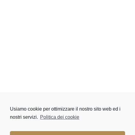
Usiamo cookie per ottimizzare il nostro sito web ed i
nostri servizi.
Politica dei cookie
Copyright 2026 Kashmir Music Srl
Via Cavour 85, 50129, Firenze