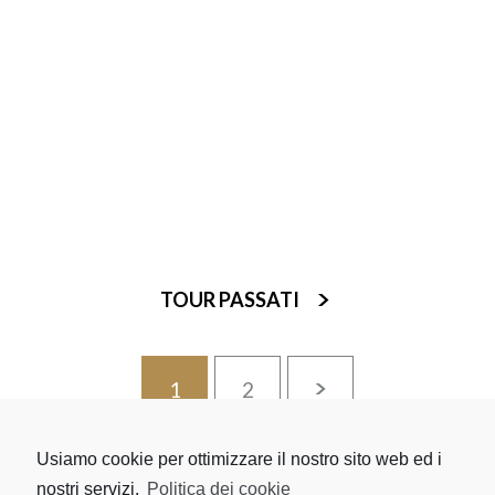
BOWLAND // CLUB TOUR
3 Novembre - 5 Novembre
ACQUISTA I BIGLIETTI
TOUR PASSATI
1
2
Usiamo cookie per ottimizzare il nostro sito web ed i
nostri servizi.
Politica dei cookie