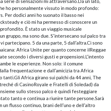
a serie di sensazioni mi attraversano.Da un lato,
 che ho personalmente vissuto in modo profondo:
s. Per dodici anni ho suonato il basso nei
ocksteady e ciò mi ha permesso di conoscere un
pprofondito. È stato un viaggio musicale
un gruppo, ma sono due. S’intersecano sul palco tra
 vi partecipano. 5 da una parte, 5 dall’altra.Ci sono
amaicana: Africa Unite per quanto concerne ilReggae
ate secondo i diversi gusti e propensioni.L’intento
rambe le esperienze. Non solo: il comune
lla frequentazione e dall’amicizia tra Africa
 tanti.Gli Africa girano sui palchi da 44 anni, The
treché di CasinoRoyale e Fratelli di Soledad) da
i insieme sullo stesso palco è quindi festeggiare
ontato tanto e continua a riunire tante persone.Sarà
 un flusso continuo, brani dell’uno e dell’altro