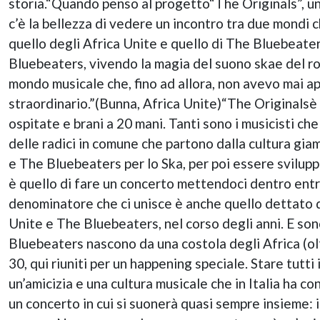
storia.“Quando penso al progetto“The Originals”, un
c’è la bellezza di vedere un incontro tra due mondi
quello degli Africa Unite e quello di The Bluebeater
Bluebeaters, vivendo la magia del suono skae del r
mondo musicale che, fino ad allora, non avevo mai a
straordinario.”(Bunna, Africa Unite)“The Originalsè 
ospitate e brani a 20 mani. Tanti sono i musicisti che
delle radici in comune che partono dalla cultura gi
e The Bluebeaters per lo Ska, per poi essere svilupp
è quello di fare un concerto mettendoci dentro ent
denominatore che ci unisce è anche quello dettato da
Unite e The Bluebeaters, nel corso degli anni. E sono
Bluebeaters nascono da una costola degli Africa (ol
30, qui riuniti per un happening speciale. Stare tutt
un’amicizia e una cultura musicale che in Italia ha c
un concerto in cui si suonerà quasi sempre insieme: in