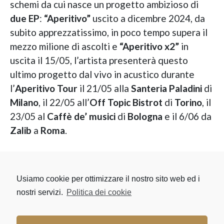
schemi da cui nasce un progetto ambizioso di
due EP
:
“Aperitivo”
uscito a dicembre 2024, da
subito apprezzatissimo, in poco tempo supera il
mezzo milione di ascolti e
“Aperitivo x2”
in
uscita il 15/05, l’artista presenterà questo
ultimo progetto dal vivo in acustico durante
l’
Aperitivo Tour
il 21/05 alla
Santeria Paladini
di
Milano
, il 22/05 all’
Off Topic
Bistrot
di
Torino
, il
23/05 al
Caffè de’ musici
di
Bologna
e il 6/06 da
Zalib
a
Roma
.
Usiamo cookie per ottimizzare il nostro sito web ed i
nostri servizi.
Politica dei cookie
Copyright 2026 Kashmir Music Srl
Via Cavour 85, 50129, Firenze