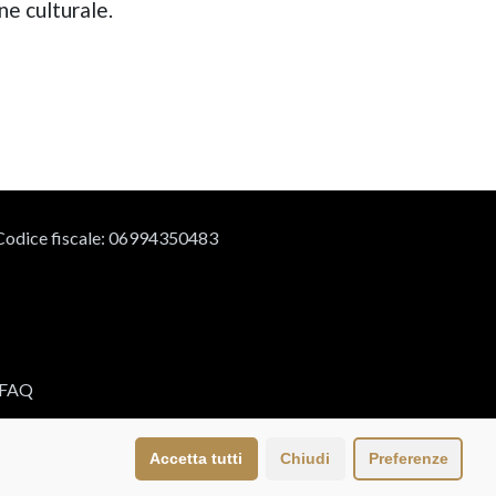
ne culturale.
 Codice fiscale: 06994350483
FAQ
Accetta tutti
Chiudi
Preferenze