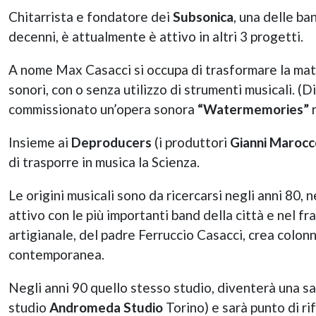
Chitarrista e fondatore dei
Subsonica
, una delle ba
decenni, è attualmente è attivo in altri 3 progetti.
A nome Max Casacci si occupa di trasformare la mate
sonori, con o senza utilizzo di strumenti musicali. (D
commissionato un’opera sonora
“Watermemories”
r
Insieme ai
Deproducers
(i produttori
Gianni Marocc
di trasporre in musica la Scienza.
Le origini musicali sono da ricercarsi negli anni 80
attivo con le più importanti band della città e nel f
artigianale, del padre Ferruccio Casacci, crea colo
contemporanea.
Negli anni 90 quello stesso studio, diventerà una sa
studio
Andromeda Studio
Torino) e sarà punto di ri