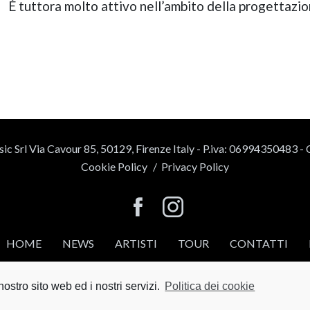
È tuttora molto attivo nell’ambito della progettazio
ic Srl
Via Cavour 85, 50129, Firenze
Italy - P.iva: 06994350483 -
Cookie Policy
/
Privacy Policy
HOME
NEWS
ARTISTI
TOUR
CONTATTI
BTW Software House
- SYS-DAT Group
ostro sito web ed i nostri servizi.
Politica dei cookie