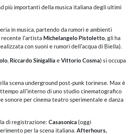
nd più importanti della musica italiana degli ultimi
ria in musica, partendo da rumori e ambienti
i recente l’artista
Michelangelo Pistoletto
, gli ha
ealizzata con suoni e rumori dell’acqua di Biella).
olo
,
Riccardo Sinigallia
e
Vittorio Cosma
) si occupa
, nella scena underground post-punk torinese. Max è
rattempo all’interno di uno studio cinematografico
nne sonore per cinema teatro sperimentale e danza
la di registrazione:
Casasonica
(oggi
ferimento per la scena italiana.
Afterhours,